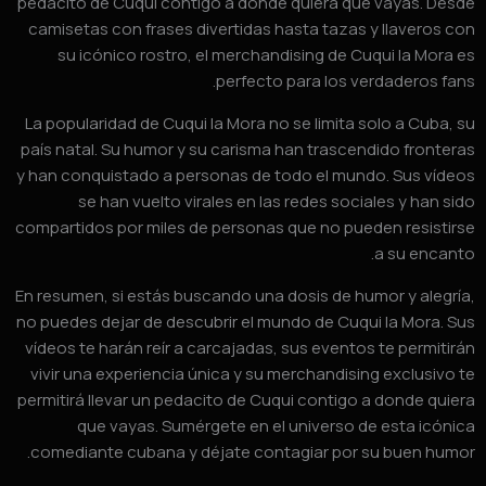
pedacito de Cuqui contigo a donde quiera que vayas. Des
camisetas con frases divertidas hasta tazas y llaveros c
su icónico rostro, el merchandising de Cuqui la Mora 
perfecto para los verdaderos fan
La popularidad de Cuqui la Mora no se limita solo a Cuba, 
país natal. Su humor y su carisma han trascendido fronter
y han conquistado a personas de todo el mundo. Sus víde
se han vuelto virales en las redes sociales y han si
compartidos por miles de personas que no pueden resistir
a su encant
En resumen, si estás buscando una dosis de humor y alegrí
no puedes dejar de descubrir el mundo de Cuqui la Mora. S
vídeos te harán reír a carcajadas, sus eventos te permitir
vivir una experiencia única y su merchandising exclusivo 
permitirá llevar un pedacito de Cuqui contigo a donde quie
que vayas. Sumérgete en el universo de esta icóni
comediante cubana y déjate contagiar por su buen humo