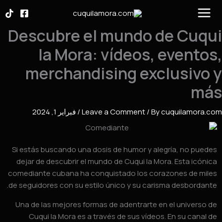
S
cont
Descubre el mundo de Cuq
la Mora: vídeos, evento
merchandising exclusivo
má
cuquilamora.
/ By
Leave a Comment
/
فبراير 1, 2024
Si estás buscando una dosis de humor y alegría, no pued
dejar de descubrir el mundo de Cuqui la Mora. Esta icóni
comediante cubana ha conquistado los corazones de mil
de seguidores con su estilo único y su carisma desbordant
Una de las mejores formas de adentrarte en el universo 
Cuqui la Mora es a través de sus vídeos. En su canal 