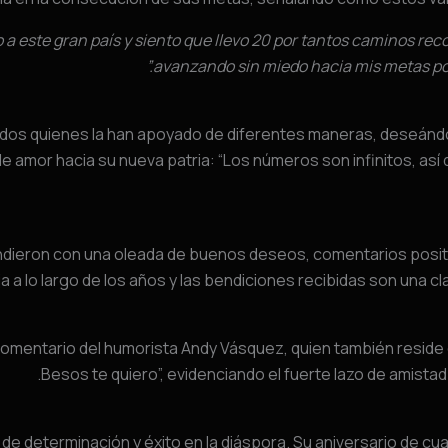
 a este gran país y siento que llevo 20 por tantos caminos rec
avanzando sin miedo hacia mis metas por 
odos quienes la han apoyado de diferentes maneras, deseándo
e amor hacia su nueva patria: “Los números son infinitos, así q
ieron con una oleada de buenos deseos, comentarios positivos
 a lo largo de los años y las bendiciones recibidas son una c
comentario del humorista Andy Vásquez, quien también reside en
Besos te quiero”, evidenciando el fuerte lazo de amistad
o de determinación y éxito en la diáspora. Su aniversario de 