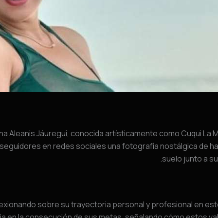
na Aleanis Jáuregui, conocida artísticamente como Cuqui La 
 seguidores en redes sociales una fotografía nostálgica de 
suelo junto a su
xionando sobre su trayectoria personal y profesional en esto
cia en la consecución de sus metas, señalando cómo estos val