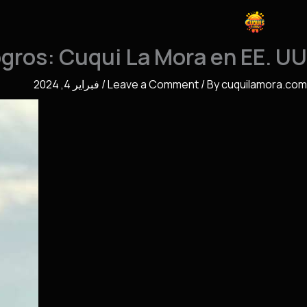
Ski
t
conten
ros: Cuqui La Mora en EE. UU.
cuquilamora.com
/ By
Leave a Comment
/
فبراير 4, 2024